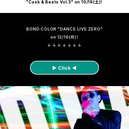
"Cask & Beats Vol.3" on 10/19(土)！
BOND COLOR "DANCE LIVE ZERO"
on 12/16(月)！
↓ ↓ ↓ ↓ ↓ ↓ ↓
▶︎ Click ◀︎