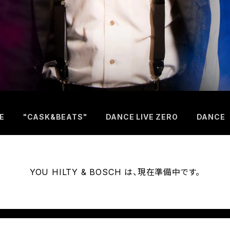
E
"CASK&BEATS"
DANCE LIVE ZERO
DANCE
YOU HILTY & BOSCH は、現在準備中です。