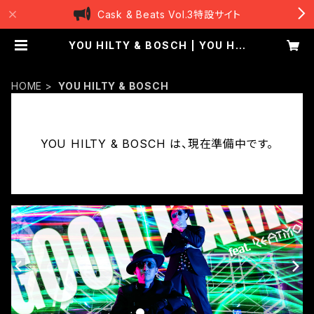
Cask & Beats Vol.3特設サイト
YOU HILTY & BOSCH | YOU HIL
TY & BOSCH
HOME
YOU HILTY & BOSCH
YOU HILTY & BOSCH は、現在準備中です。