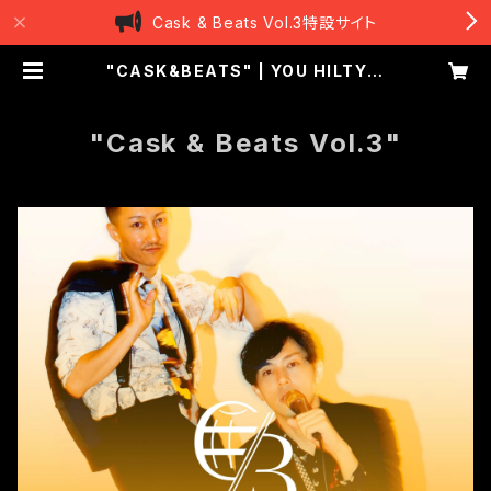
Cask & Beats Vol.3特設サイト
"CASK&BEATS" | YOU HILTY &
BOSCH
"Cask & Beats Vol.3"